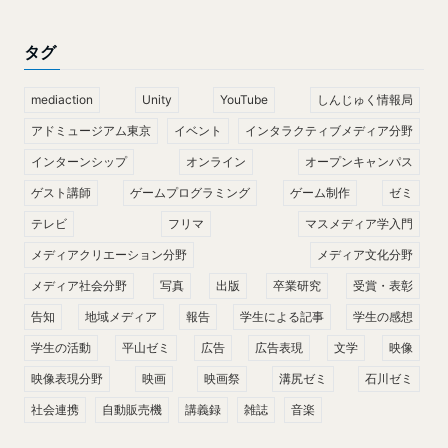
タグ
mediaction
Unity
YouTube
しんじゅく情報局
アドミュージアム東京
イベント
インタラクティブメディア分野
インターンシップ
オンライン
オープンキャンパス
ゲスト講師
ゲームプログラミング
ゲーム制作
ゼミ
テレビ
フリマ
マスメディア学入門
メディアクリエーション分野
メディア文化分野
メディア社会分野
写真
出版
卒業研究
受賞・表彰
告知
地域メディア
報告
学生による記事
学生の感想
学生の活動
平山ゼミ
広告
広告表現
文学
映像
映像表現分野
映画
映画祭
溝尻ゼミ
石川ゼミ
社会連携
自動販売機
講義録
雑誌
音楽