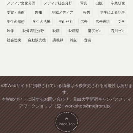
メディア文化分野
メディア社会分野
写真
出版
卒業研究
受賞・表彰
告知
地域メディア
報告
学生による記事
学生の感想
学生の活動
平山ゼミ
広告
広告表現
文学
映像
映像表現分野
映画
映画祭
溝尻ゼミ
石川ゼミ
社会連携
自動販売機
講義録
雑誌
音楽
※本Webサイトに掲載されている情報は今後変更される可能性もありま
す。
本Webサイトに関するお問い合わせ：目白大学新宿キャンパスメディ
アワークショップ（
: workshop@mejirom.jp）
Page Top