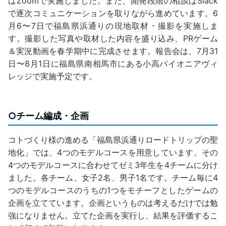
はZoomで実施しました。また、開発段階の相談はSlack
で逐次コミュニケーションを取りながら進めています。6
月6〜7日で福島県浜通りの現地取材・撮影を実施しま
す。撮影した写真や取材した内容を盛り込み、PRゲーム
＆実況動画を春学期中に完成させます。報告会は、7月31
日〜8月1日に福島県南相馬市にある小高パイオニアヴィ
レッジで実施予定です。
○チーム編成・企画
コトづくり様の進める「福島県浜通りロードトリップの聖
地化」では、4つのモデルコースを用意しています。その
4つのモデルコースに合わせてゼミ3年生を4チームに分け
ました。各チーム、女子2名、男子1名です。チーム毎に4
つのモデルコースのうちの1つをモチーフとしたゲームの
企画を立てています。企画というものは考えるだけでは勉
強になりません。立てた企画を実行し、結果を評価するこ