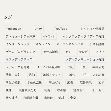
タグ
mediaction
Unity
YouTube
しんじゅく情報局
アドミュージアム東京
イベント
インタラクティブメディア分野
インターンシップ
オンライン
オープンキャンパス
ゲスト講師
ゲームプログラミング
ゲーム制作
ゼミ
テレビ
フリマ
マスメディア学入門
メディアクリエーション分野
メディア文化分野
メディア社会分野
写真
出版
卒業研究
受賞・表彰
告知
地域メディア
報告
学生による記事
学生の感想
学生の活動
平山ゼミ
広告
広告表現
文学
映像
映像表現分野
映画
映画祭
溝尻ゼミ
石川ゼミ
社会連携
自動販売機
講義録
雑誌
音楽