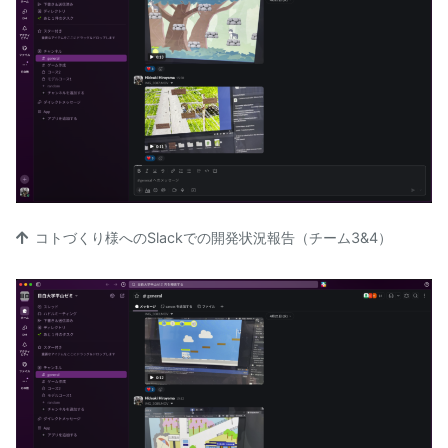
コトづくり様へのSlackでの開発状況報告（チーム3&4）