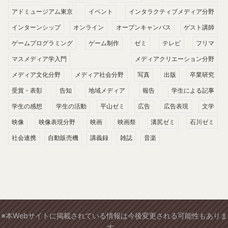
アドミュージアム東京
イベント
インタラクティブメディア分野
インターンシップ
オンライン
オープンキャンパス
ゲスト講師
ゲームプログラミング
ゲーム制作
ゼミ
テレビ
フリマ
マスメディア学入門
メディアクリエーション分野
メディア文化分野
メディア社会分野
写真
出版
卒業研究
受賞・表彰
告知
地域メディア
報告
学生による記事
学生の感想
学生の活動
平山ゼミ
広告
広告表現
文学
映像
映像表現分野
映画
映画祭
溝尻ゼミ
石川ゼミ
社会連携
自動販売機
講義録
雑誌
音楽
※本Webサイトに掲載されている情報は今後変更される可能性もありま
す。