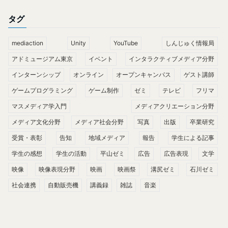
タグ
mediaction
Unity
YouTube
しんじゅく情報局
アドミュージアム東京
イベント
インタラクティブメディア分野
インターンシップ
オンライン
オープンキャンパス
ゲスト講師
ゲームプログラミング
ゲーム制作
ゼミ
テレビ
フリマ
マスメディア学入門
メディアクリエーション分野
メディア文化分野
メディア社会分野
写真
出版
卒業研究
受賞・表彰
告知
地域メディア
報告
学生による記事
学生の感想
学生の活動
平山ゼミ
広告
広告表現
文学
映像
映像表現分野
映画
映画祭
溝尻ゼミ
石川ゼミ
社会連携
自動販売機
講義録
雑誌
音楽