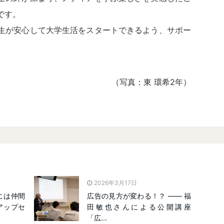
です。
生が安心して大学生活をスタートできるよう、サポー
（写真：東 環希2年）
2026年3月17日
には仲間
広告の見方が変わる！？ ―― 福
アップセ
田敏也さんによる公開講座
「広...