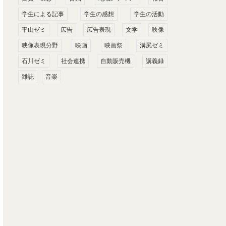
学生による記事
学生の感想
学生の活動
平山ゼミ
広告
広告表現
文学
映像
映像表現分野
映画
映画祭
溝尻ゼミ
石川ゼミ
社会連携
自動販売機
講義録
雑誌
音楽