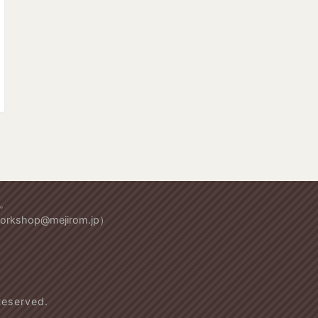
。
workshop@mejirom.jp）
served.