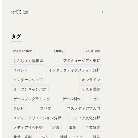
研究
(20)
タグ
mediaction
Unity
YouTube
しんじゅく情報局
アドミュージアム東京
イベント
インタラクティブメディア分野
インターンシップ
オンライン
オープンキャンパス
ゲスト講師
ゲームプログラミング
ゲーム制作
ゼミ
テレビ
フリマ
マスメディア学入門
メディアクリエーション分野
メディア文化分野
メディア社会分野
写真
出版
卒業研究
受賞・表彰
告知
地域メディア
報告