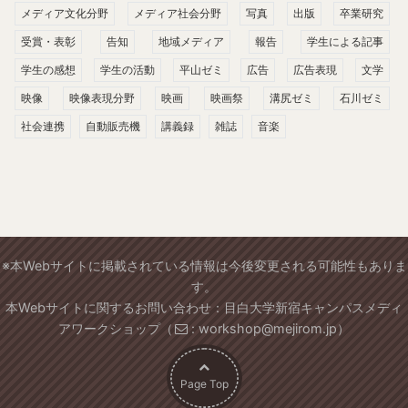
メディア文化分野
メディア社会分野
写真
出版
卒業研究
受賞・表彰
告知
地域メディア
報告
学生による記事
学生の感想
学生の活動
平山ゼミ
広告
広告表現
文学
映像
映像表現分野
映画
映画祭
溝尻ゼミ
石川ゼミ
社会連携
自動販売機
講義録
雑誌
音楽
※本Webサイトに掲載されている情報は今後変更される可能性もありま
す。
本Webサイトに関するお問い合わせ：目白大学新宿キャンパスメディ
アワークショップ（
: workshop@mejirom.jp）
Page Top