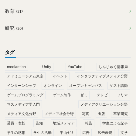
教育
(217)
研究
(20)
タグ
mediaction
Unity
YouTube
しんじゅく情報局
アドミュージアム東京
イベント
インタラクティブメディア分野
インターンシップ
オンライン
オープンキャンパス
ゲスト講師
ゲームプログラミング
ゲーム制作
ゼミ
テレビ
フリマ
マスメディア学入門
メディアクリエーション分野
メディア文化分野
メディア社会分野
写真
出版
卒業研究
受賞・表彰
告知
地域メディア
報告
学生による記事
学生の感想
学生の活動
平山ゼミ
広告
広告表現
文学