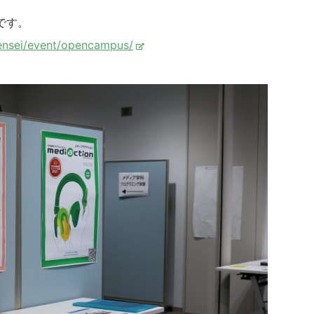
です。
kensei/event/opencampus/