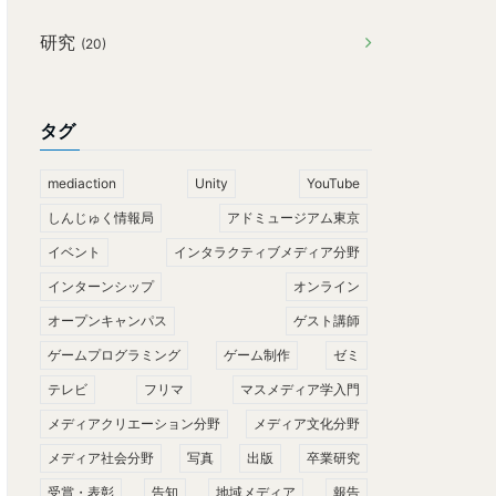
研究
(20)
タグ
mediaction
Unity
YouTube
しんじゅく情報局
アドミュージアム東京
イベント
インタラクティブメディア分野
インターンシップ
オンライン
オープンキャンパス
ゲスト講師
ゲームプログラミング
ゲーム制作
ゼミ
テレビ
フリマ
マスメディア学入門
メディアクリエーション分野
メディア文化分野
メディア社会分野
写真
出版
卒業研究
受賞・表彰
告知
地域メディア
報告