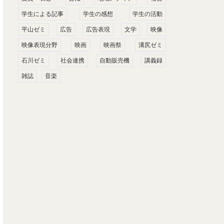
学生による記事
学生の感想
学生の活動
平山ゼミ
広告
広告表現
文学
映像
映像表現分野
映画
映画祭
溝尻ゼミ
石川ゼミ
社会連携
自動販売機
講義録
雑誌
音楽