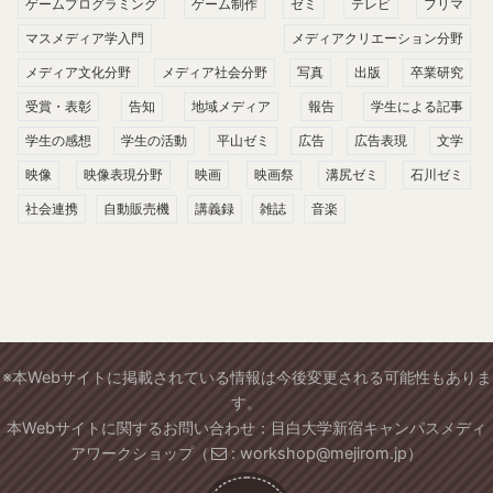
ゲームプログラミング
ゲーム制作
ゼミ
テレビ
フリマ
マスメディア学入門
メディアクリエーション分野
メディア文化分野
メディア社会分野
写真
出版
卒業研究
受賞・表彰
告知
地域メディア
報告
学生による記事
学生の感想
学生の活動
平山ゼミ
広告
広告表現
文学
映像
映像表現分野
映画
映画祭
溝尻ゼミ
石川ゼミ
社会連携
自動販売機
講義録
雑誌
音楽
※本Webサイトに掲載されている情報は今後変更される可能性もありま
す。
本Webサイトに関するお問い合わせ：目白大学新宿キャンパスメディ
アワークショップ（
: workshop@mejirom.jp）