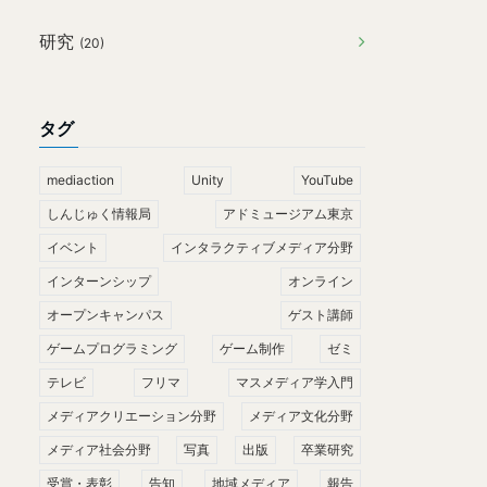
研究
(20)
タグ
mediaction
Unity
YouTube
しんじゅく情報局
アドミュージアム東京
イベント
インタラクティブメディア分野
インターンシップ
オンライン
オープンキャンパス
ゲスト講師
ゲームプログラミング
ゲーム制作
ゼミ
テレビ
フリマ
マスメディア学入門
メディアクリエーション分野
メディア文化分野
メディア社会分野
写真
出版
卒業研究
受賞・表彰
告知
地域メディア
報告