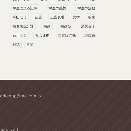
学生による記事
学生の感想
学生の活動
平山ゼミ
広告
広告表現
文学
映像
映像表現分野
映画
映画祭
溝尻ゼミ
石川ゼミ
社会連携
自動販売機
講義録
雑誌
音楽
。
workshop@mejirom.jp）
served.