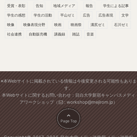
受賞・表彰
告知
地域メディア
報告
学生による記事
学生の感想
学生の活動
平山ゼミ
広告
広告表現
文学
映像
映像表現分野
映画
映画祭
溝尻ゼミ
石川ゼミ
社会連携
自動販売機
講義録
雑誌
音楽
※本Webサイトに掲載されている情報は今後変更される可能性もありま
す。
本Webサイトに関するお問い合わせ：目白大学新宿キャンパスメディ
アワークショップ（
: workshop@mejirom.jp）
Page Top