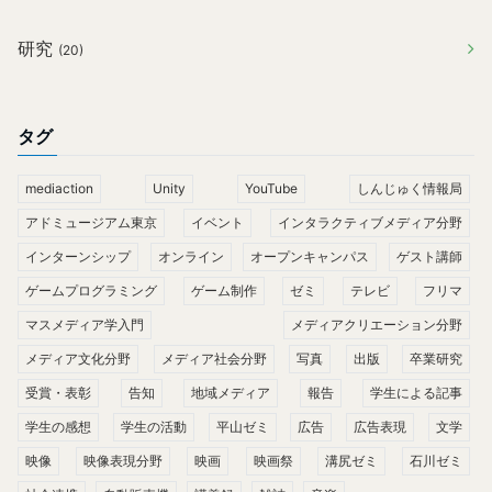
研究
(20)
タグ
mediaction
Unity
YouTube
しんじゅく情報局
アドミュージアム東京
イベント
インタラクティブメディア分野
インターンシップ
オンライン
オープンキャンパス
ゲスト講師
ゲームプログラミング
ゲーム制作
ゼミ
テレビ
フリマ
マスメディア学入門
メディアクリエーション分野
メディア文化分野
メディア社会分野
写真
出版
卒業研究
受賞・表彰
告知
地域メディア
報告
学生による記事
学生の感想
学生の活動
平山ゼミ
広告
広告表現
文学
映像
映像表現分野
映画
映画祭
溝尻ゼミ
石川ゼミ