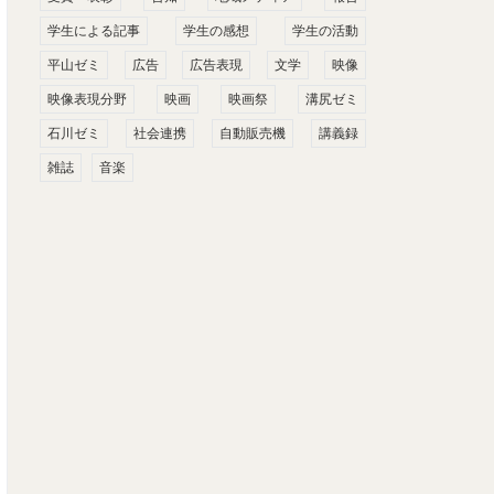
学生による記事
学生の感想
学生の活動
平山ゼミ
広告
広告表現
文学
映像
映像表現分野
映画
映画祭
溝尻ゼミ
石川ゼミ
社会連携
自動販売機
講義録
雑誌
音楽