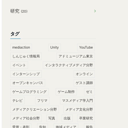
研究
(20)
タグ
mediaction
Unity
YouTube
しんじゅく情報局
アドミュージアム東京
イベント
インタラクティブメディア分野
インターンシップ
オンライン
オープンキャンパス
ゲスト講師
ゲームプログラミング
ゲーム制作
ゼミ
テレビ
フリマ
マスメディア学入門
メディアクリエーション分野
メディア文化分野
メディア社会分野
写真
出版
卒業研究
受賞・表彰
告知
地域メディア
報告