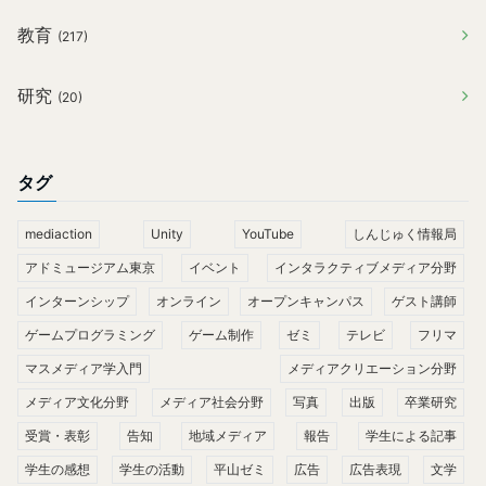
教育
(217)
研究
(20)
タグ
mediaction
Unity
YouTube
しんじゅく情報局
アドミュージアム東京
イベント
インタラクティブメディア分野
インターンシップ
オンライン
オープンキャンパス
ゲスト講師
ゲームプログラミング
ゲーム制作
ゼミ
テレビ
フリマ
マスメディア学入門
メディアクリエーション分野
メディア文化分野
メディア社会分野
写真
出版
卒業研究
受賞・表彰
告知
地域メディア
報告
学生による記事
学生の感想
学生の活動
平山ゼミ
広告
広告表現
文学