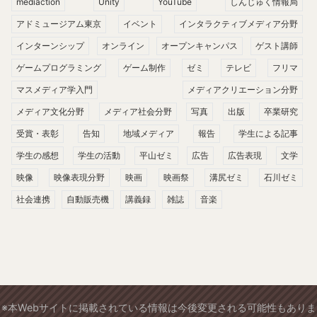
mediaction
Unity
YouTube
しんじゅく情報局
アドミュージアム東京
イベント
インタラクティブメディア分野
インターンシップ
オンライン
オープンキャンパス
ゲスト講師
ゲームプログラミング
ゲーム制作
ゼミ
テレビ
フリマ
マスメディア学入門
メディアクリエーション分野
メディア文化分野
メディア社会分野
写真
出版
卒業研究
受賞・表彰
告知
地域メディア
報告
学生による記事
学生の感想
学生の活動
平山ゼミ
広告
広告表現
文学
映像
映像表現分野
映画
映画祭
溝尻ゼミ
石川ゼミ
社会連携
自動販売機
講義録
雑誌
音楽
※本Webサイトに掲載されている情報は今後変更される可能性もありま