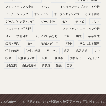
アドミュージアム東京
イベント
インタラクティブメディア分野
インターンシップ
オンライン
オープンキャンパス
ゲスト講師
ゲームプログラミング
ゲーム制作
ゼミ
テレビ
フリマ
マスメディア学入門
メディアクリエーション分野
メディア文化分野
メディア社会分野
写真
出版
卒業研究
受賞・表彰
告知
地域メディア
報告
学生による記事
学生の感想
学生の活動
平山ゼミ
広告
広告表現
文学
映像
映像表現分野
映画
映画祭
溝尻ゼミ
石川ゼミ
社会連携
自動販売機
講義録
雑誌
音楽
※本Webサイトに掲載されている情報は今後変更される可能性もありま