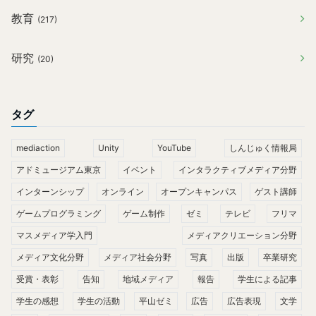
教育
(217)
研究
(20)
タグ
mediaction
Unity
YouTube
しんじゅく情報局
アドミュージアム東京
イベント
インタラクティブメディア分野
インターンシップ
オンライン
オープンキャンパス
ゲスト講師
ゲームプログラミング
ゲーム制作
ゼミ
テレビ
フリマ
マスメディア学入門
メディアクリエーション分野
メディア文化分野
メディア社会分野
写真
出版
卒業研究
受賞・表彰
告知
地域メディア
報告
学生による記事
学生の感想
学生の活動
平山ゼミ
広告
広告表現
文学